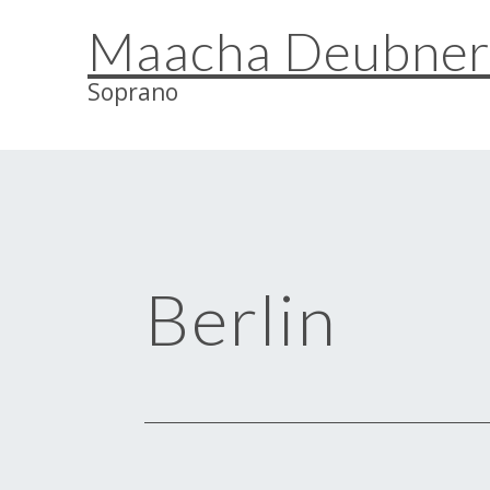
Skip
Maacha Deubne
to
content
Soprano
Berlin