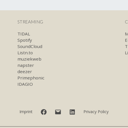
STREAMING
C
TIDAL
M
Spotify
E
SoundCloud
T
Listn.to
L
muziekweb
napster
deezer
Primephonic
IDAGIO
Facebook
E-
LinkedIn
Imprint
Privacy Policy
mail