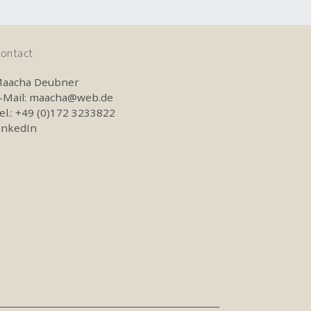
ontact
aacha Deubner
-Mail:
maacha@web.de
el.: +49 (0)172 3233822
inkedIn