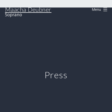
Skip
Maacha Deubner
to
Menu
Soprano
content
Press