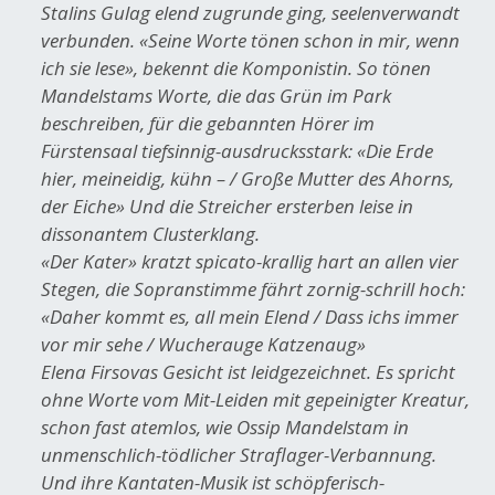
Stalins Gulag elend zugrunde ging, seelenverwandt
verbunden. «Seine Worte tönen schon in mir, wenn
ich sie lese», bekennt die Komponistin. So tönen
Mandelstams Worte, die das Grün im Park
beschreiben, für die gebannten Hörer im
Fürstensaal tiefsinnig-ausdrucksstark: «Die Erde
hier, meineidig, kühn – / Große Mutter des Ahorns,
der Eiche» Und die Streicher ersterben leise in
dissonantem Clusterklang.
«Der Kater» kratzt spicato-krallig hart an allen vier
Stegen, die Sopranstimme fährt zornig-schrill hoch:
«Daher kommt es, all mein Elend / Dass ichs immer
vor mir sehe / Wucherauge Katzenaug»
Elena Firsovas Gesicht ist leidgezeichnet. Es spricht
ohne Worte vom Mit-Leiden mit gepeinigter Kreatur,
schon fast atemlos, wie Ossip Mandelstam in
unmenschlich-tödlicher Straflager-Verbannung.
Und ihre Kantaten-Musik ist schöpferisch-