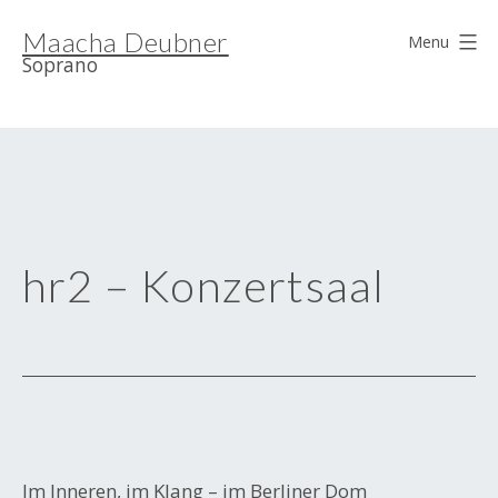
Skip
Maacha Deubner
to
Menu
Soprano
content
hr2 – Konzertsaal
Im Inneren, im Klang – im Berliner Dom