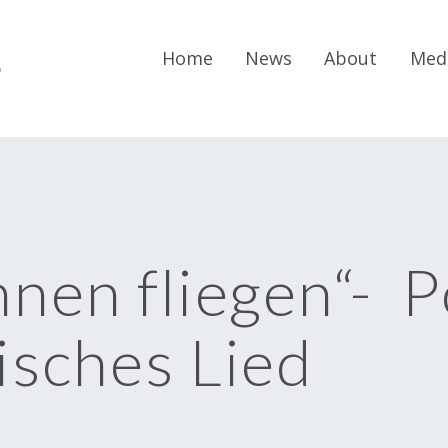
r
Home
News
About
Med
nnen fliegen“- P
isches Lied