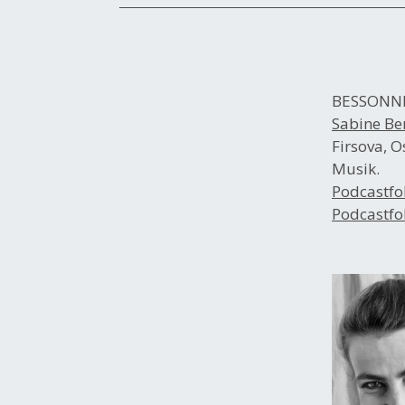
BESSONNI
Sabine Be
Firsova, 
Musik.
Podcastfo
Podcastfol