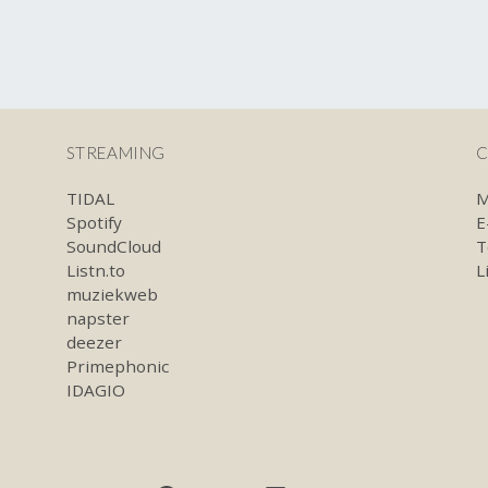
STREAMING
C
TIDAL
M
Spotify
E
SoundCloud
T
Listn.to
L
muziekweb
napster
deezer
Primephonic
IDAGIO