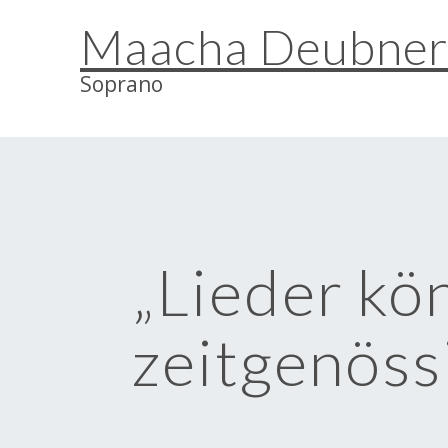
Skip
Maacha Deubne
to
content
Soprano
„Lieder kö
zeitgenöss