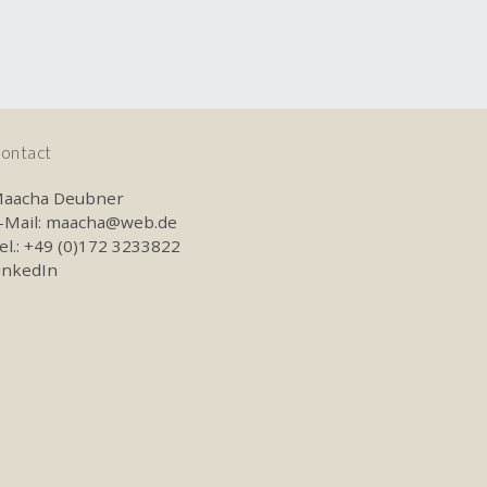
ontact
aacha Deubner
-Mail:
maacha@web.de
el.: +49 (0)172 3233822
inkedIn