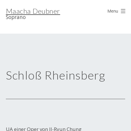
Skip
Maacha Deubner
to
Menu
Soprano
content
Schloß Rheinsberg
UA einer Oper von Il-Ryun Chung