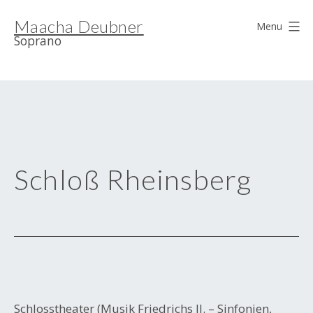
Skip
Maacha Deubner
to
Menu
Soprano
content
Schloß Rheinsberg
Schlosstheater (Musik Friedrichs II. – Sinfonien,