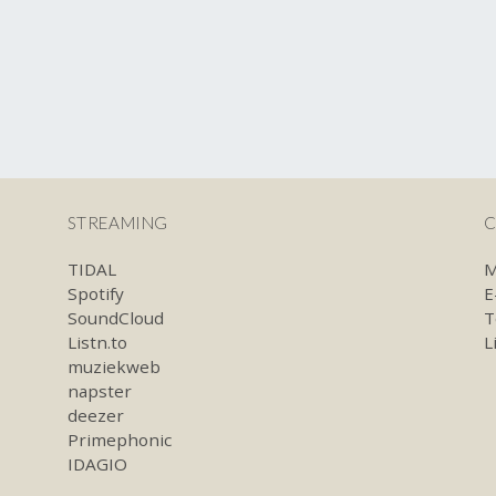
STREAMING
C
TIDAL
M
Spotify
E
SoundCloud
T
Listn.to
L
muziekweb
napster
deezer
Primephonic
IDAGIO