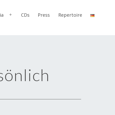
ia
CDs
Press
Repertoire
Open
menu
sönlich