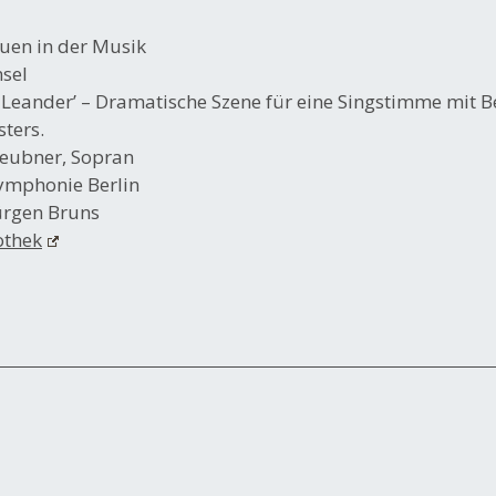
auen in der Musik
sel
 Leander’ – Dramatische Szene für eine Singstimme mit B
ters.
eubner, Sopran
mphonie Berlin
Jürgen Bruns
othek