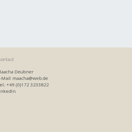
ontact
aacha Deubner
-Mail:
maacha@web.de
el.: +49 (0)172 3233822
inkedIn