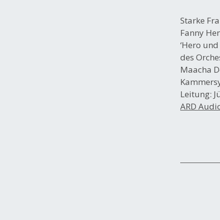
Starke Fr
Fanny Hen
‘Hero und
des Orches
Maacha D
Kammersy
Leitung: 
ARD Audi