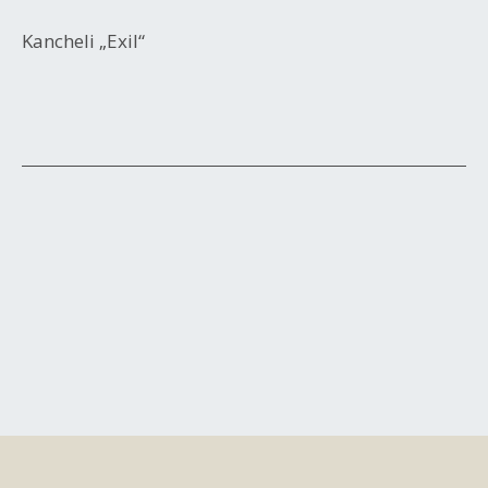
Kancheli „Exil“
Beitrags-
Navigation