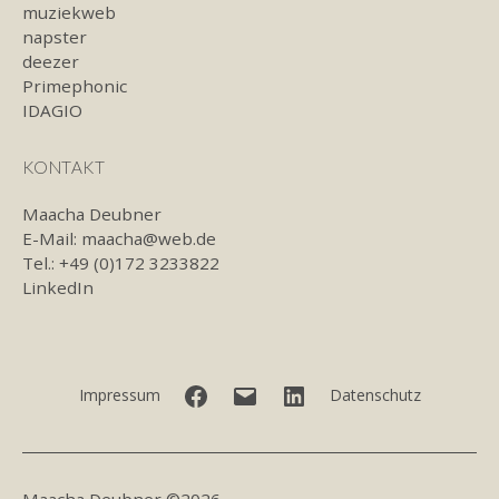
muziekweb
napster
deezer
Primephonic
IDAGIO
KONTAKT
Maacha Deubner
E-Mail:
maacha@web.de
Tel.: +49 (0)172 3233822
LinkedIn
Facebook
E-
LinkedIn
Impressum
Datenschutz
Mail
Maacha Deubner ©2026