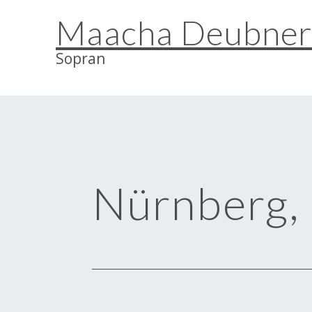
Zum
Maacha Deubne
Inhalt
springen
Sopran
Nürnberg, 