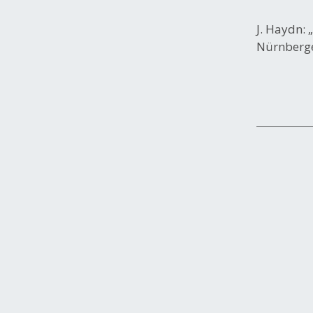
J. Haydn: 
Nürnberge
Beitrags-
Navigation