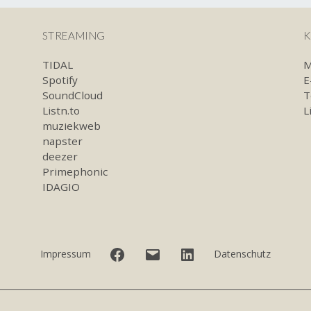
STREAMING
K
TIDAL
M
Spotify
E
SoundCloud
T
Listn.to
L
muziekweb
napster
deezer
Primephonic
IDAGIO
Facebook
E-
LinkedIn
Impressum
Datenschutz
Mail