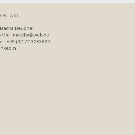
ONTAKT
aacha Deubner
-Mail:
maacha@web.de
el.: +49 (0)172 3233822
inkedIn