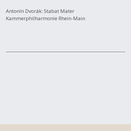
Antonín Dvorák: Stabat Mater
Kammerphilharmonie Rhein-Main
Beitrags-
Navigation