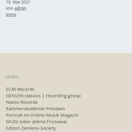
Veröffentlicht
10. Mai 2021
am
Von
admin
Kategorisiert
press
als
LINKS
ECM Records
GENUIN classics | recording group
Naxos Records
Kammerakademie Potsdam
Portrait im Online Musik Magazin
MUGI (über Jelena Firssowa)
Edison Denisov-Society