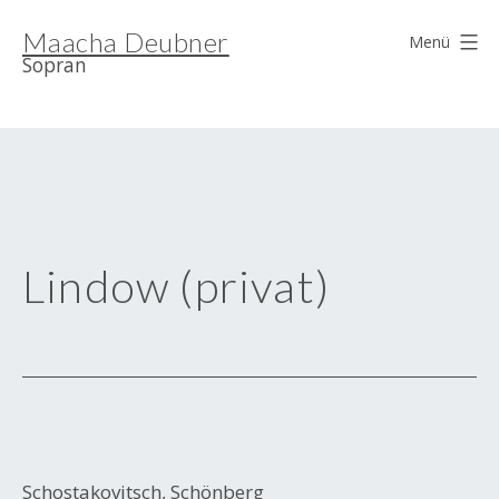
Zum
Maacha Deubner
Inhalt
Menü
Sopran
springen
Lindow (privat)
Schostakovitsch, Schönberg