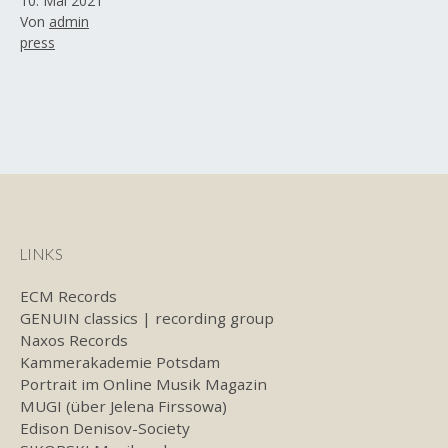
10. Mai 2021
am
Von
admin
Kategorisiert
press
als
LINKS
ECM Records
GENUIN classics | recording group
Naxos Records
Kammerakademie Potsdam
Portrait im Online Musik Magazin
MUGI (über Jelena Firssowa)
Edison Denisov-Society