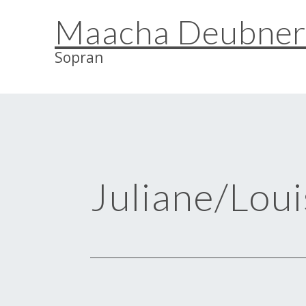
Zum
Maacha Deubne
Inhalt
springen
Sopran
Juliane/Loui