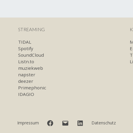
STREAMING
K
TIDAL
M
Spotify
E
SoundCloud
T
Listn.to
L
muziekweb
napster
deezer
Primephonic
IDAGIO
Facebook
E-
LinkedIn
Impressum
Datenschutz