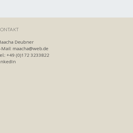
ONTAKT
aacha Deubner
-Mail:
maacha@web.de
el.: +49 (0)172 3233822
inkedIn