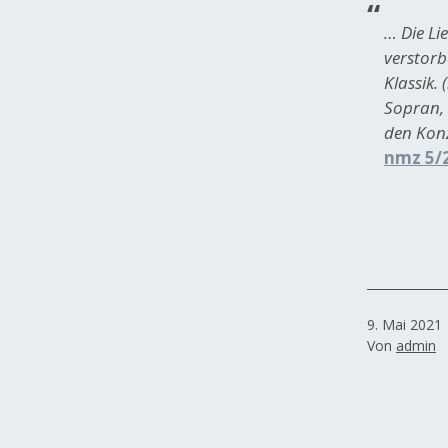
… Die Li
verstorb
Klassik.
Sopran, 
den Kon
nmz 5/
Veröffentlich
9. Mai 2021
am
Von
admin