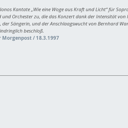
Nonos Kantate „Wie eine Woge aus Kraft und Licht“ für Sopra
und Orchester zu, die das Konzert dank der Intensität vo
, der Sängerin, und der Anschlaagswucht von Bernhard 
eindringlich beschloß.
r Morgenpost / 18.3.1997
t
1