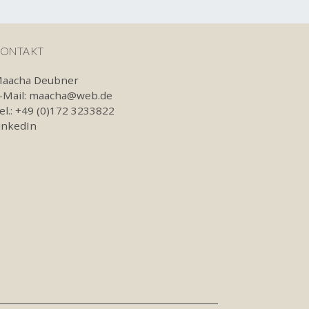
ONTAKT
aacha Deubner
-Mail:
maacha@web.de
el.: +49 (0)172 3233822
inkedIn