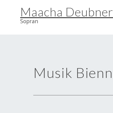
Zum
Maacha Deubne
Inhalt
springen
Sopran
Musik Bienn