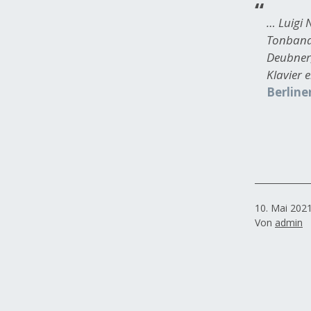
… Luigi 
Tonband 
Deubner
Klavier 
Berline
Veröffentlich
10. Mai 202
am
Von
admin