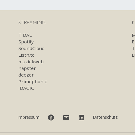
STREAMING
K
TIDAL
M
Spotify
E
SoundCloud
T
Listn.to
L
muziekweb
napster
deezer
Primephonic
IDAGIO
Facebook
E-
LinkedIn
Impressum
Datenschutz
Mail