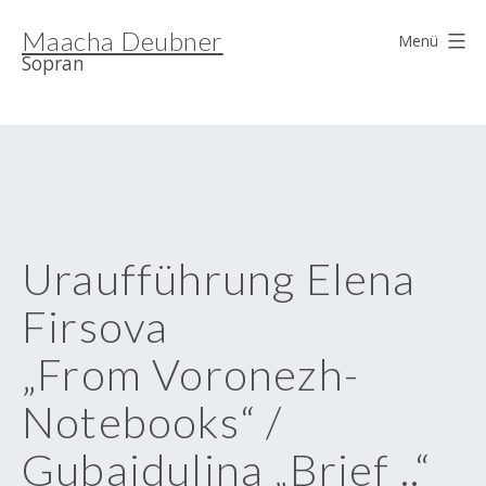
Zum
Maacha Deubner
Inhalt
Menü
Sopran
springen
Uraufführung Elena
Firsova
„From Voronezh-
Notebooks“ /
Gubaidulina „Brief ..“