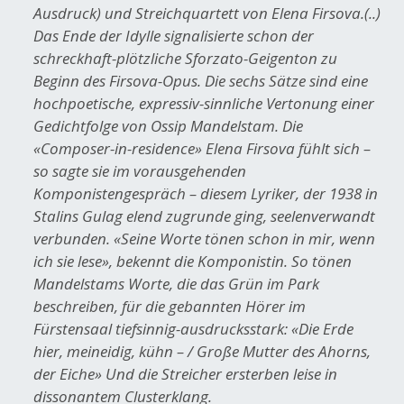
Ausdruck) und Streichquartett von Elena Firsova.(..)
Das Ende der Idylle signalisierte schon der
schreckhaft-plötzliche Sforzato-Geigenton zu
Beginn des Firsova-Opus. Die sechs Sätze sind eine
hochpoetische, expressiv-sinnliche Vertonung einer
Gedichtfolge von Ossip Mandelstam. Die
«Composer-in-residence» Elena Firsova fühlt sich –
so sagte sie im vorausgehenden
Komponistengespräch – diesem Lyriker, der 1938 in
Stalins Gulag elend zugrunde ging, seelenverwandt
verbunden. «Seine Worte tönen schon in mir, wenn
ich sie lese», bekennt die Komponistin. So tönen
Mandelstams Worte, die das Grün im Park
beschreiben, für die gebannten Hörer im
Fürstensaal tiefsinnig-ausdrucksstark: «Die Erde
hier, meineidig, kühn – / Große Mutter des Ahorns,
der Eiche» Und die Streicher ersterben leise in
dissonantem Clusterklang.