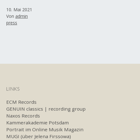
Veröffentlicht
10. Mai 2021
am
Von
admin
Kategorisiert
press
als
LINKS
ECM Records
GENUIN classics | recording group
Naxos Records
Kammerakademie Potsdam
Portrait im Online Musik Magazin
MUGI (über Jelena Firssowa)